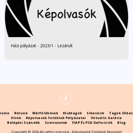
Házi pályázat - 2023/1 - Lezárult
Home
Rólunk
Mérföldkövek
Klubtagok
Sikereink
Tagok Oldal
Hírek
Képolvasók Fotóklub Pályázatai
Virtuális Galéria
Belépési Szándék
Szervezetek
FIAP És PSA Definíciók
Blog
Copyright © 2026 All rights reserved -
Képolvasók Fotóklub Egyesület