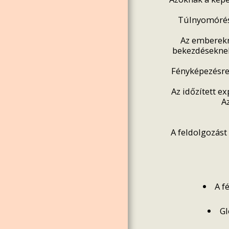
Túlnyomórész
Az emberekrő
bekezdéseknek
Fényképezésre 
Az időzített e
A
A feldolgozást 
A f
Gl