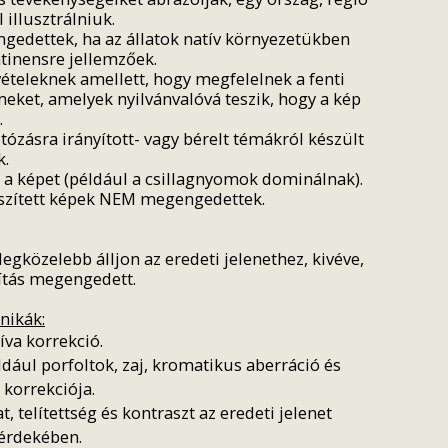
 illusztrálniuk.
gedettek, ha az állatok natív környezetükben
ntinensre jellemzőek.
ételeknek amellett, hogy megfelelnek a fenti
eket, amelyek nyilvánvalóvá teszik, hogy a kép
.
ózásra irányított- vagy bérelt témákról készült
.
a a képet (például a csillagnyomok dominálnak).
készített képek NEM megengedettek.
legközelebb álljon az eredeti jelenethez, kivéve,
ítás megengedett.
nikák:
íva korrekció.
dául porfoltok, zaj, kromatikus aberráció és
 korrekciója.
t, telítettség és kontraszt az eredeti jelenet
 érdekében.