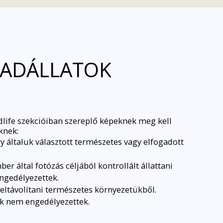
 VADÁLLATOK
dlife szekcióiban szereplő képeknek meg kell
knek:
y általuk választott természetes vagy elfogadott
r által fotózás céljából kontrollált állattani
ngedélyezettek.
eltávolítani természetes környezetükből.
pek nem engedélyezettek.