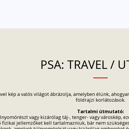
PSA: TRAVEL / 
vel kép a valós világot ábrázolja, amelyben élünk, ahogy
földrajzi korlátozások.
Tartalmi útmutató:
lnyomórészt vagy kizárólag táj-, tenger- vagy városkép, eze
 fizikai jellemzőket kell tartalmazniuk, bár nem szükséges
knek, amelyek túlnyomórészt vagy kizárólag embereket és 