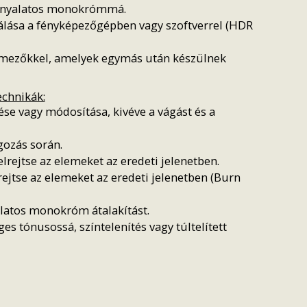
eárnyalatos monokrómmá.
álása a fényképezőgépben vagy szoftverrel (HDR
ómezőkkel, amelyek egymás után készülnek
echnikák:
ése vagy módosítása, kivéve a vágást és a
gozás során.
lrejtse az elemeket az eredeti jelenetben.
rejtse az elemeket az eredeti jelenetben (Burn
alatos monokróm átalakítást.
 tónusossá, színtelenítés vagy túltelített