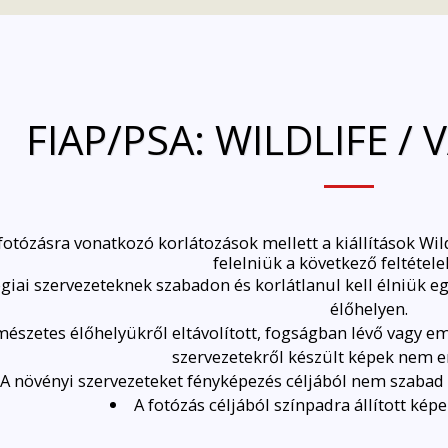
FIAP/PSA: WILDLIFE /
otózásra vonatkozó korlátozások mellett a kiállítások Wil
felelniük a következő feltétele
giai szervezeteknek szabadon és korlátlanul kell élniük eg
élőhelyen.
észetes élőhelyükről eltávolított, fogságban lévő vagy embe
szervezetekről készült képek nem e
A növényi szervezeteket fényképezés céljából nem szabad 
A fotózás céljából színpadra állított ké