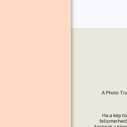
A Photo Tra
Ha a kép tú
felismerhető
Azoknak a képe