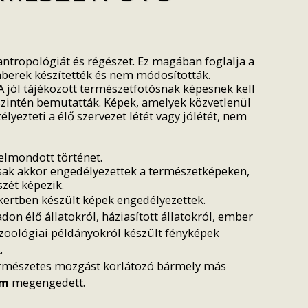
ntropológiát és régészet. Ez magában foglalja a
mberek készítették és nem módosították.
A jól tájékozott természetfotósnak képesnek kell
őszintén bemutatták. Képek, amelyek közvetlenül
ezteti a élő szervezet létét vagy jólétét, nem
elmondott történet.
csak akkor engedélyezettek a természetképeken,
zét képezik.
kertben készült képek engedélyezettek.
don élő állatokról, háziasított állatokról, ember
t zoológiai példányokról készült fényképek
.
 természetes mozgást korlátozó bármely más
em
megengedett.