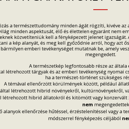
zás a természettudomány minden ágát rögzíti, kivéve az a
 világ minden aspektusát, élő és élettelen egyaránt nem e
knek közvetíteniük kell a fényképezett jelenet igazságát. 
tani a kép alanyát, és meg kell győződnie arról, hogy azt 
 bármilyen emberi tevékenységet mutatnak be, amely veszély
megengedett.
A természetkép legfontosabb része az általa 
al létrehozott tárgyak és az emberi tevékenység nyomai 
ha a természet-történet szükséges rés
A témával ellenőrzött körülmények között, például állat
ltal létrehozott hibrid növényekről, kultúrnövényekről, va
al létrehozott hibrid állatokról és kitömött vagy konzervál
nem
megengedettek
lő alanyok ellenőrzése hűtéssel, érzéstelenítéssel vagy a
módszerrel fényképezés céljából
n