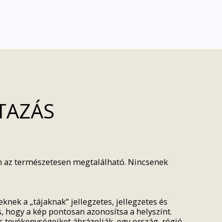
UTAZÁS
an az természetesen megtalálható. Nincsenek
knek a „tájaknak” jellegzetes, jellegzetes és
, hogy a kép pontosan azonosítsa a helyszínt.
tevékenységeiket ábrázolják, egy ország, régió