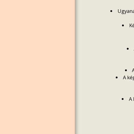
Ugyana
K
A ké
A 