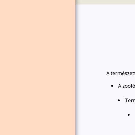
A természetf
A zooló
Term