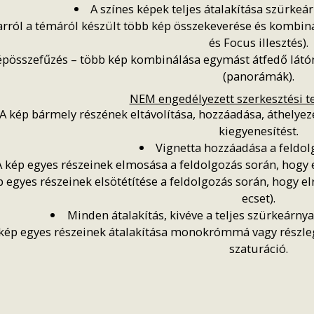
A színes képek teljes átalakítása szürk
rról a témáról készült több kép összekeverése és kombin
és Focus illesztés).
épösszefűzés – több kép kombinálása egymást átfedő lát
(panorámák).
NEM engedélyezett szerkesztési t
A kép bármely részének eltávolítása, hozzáadása, áthelyez
kiegyenesítést.
Vignetta hozzáadása a feldol
A kép egyes részeinek elmosása a feldolgozás során, hogy e
p egyes részeinek elsötétítése a feldolgozás során, hogy el
ecset).
Minden átalakítás, kivéve a teljes szürkeárny
kép egyes részeinek átalakítása monokrómmá vagy részleges
szaturáció.