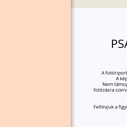
PS
A fotóripor
A ké
Nem támoga
fotózásra szer
Felhívjuk a fig