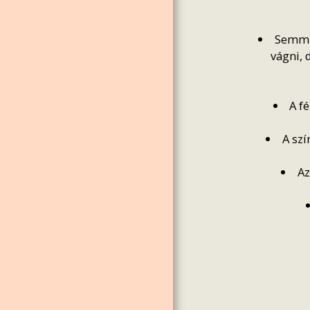
Semmif
vágni, 
A f
A sz
Az