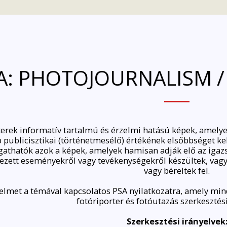
A: PHOTOJOURNALISM 
terek informatív tartalmú és érzelmi hatású képek, amelye
p publicisztikai (történetmesélő) értékének elsőbbséget k
thatók azok a képek, amelyek hamisan adják elő az igazsá
vezett eseményekről vagy tevékenységekről készültek, vag
vagy béreltek fel.
yelmet a témával kapcsolatos PSA nyilatkozatra, amely min
fotóriporter és fotóutazás szerkesztési
Szerkesztési irányelvek