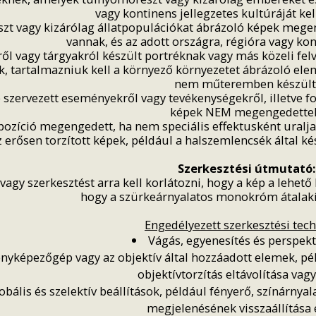
vagy kontinens jellegzetes kultúráját kell
t vagy kizárólag állatpopulációkat ábrázoló képek megen
vannak, és az adott országra, régióra vagy ko
l vagy tárgyakról készült portréknak vagy más közeli felv
, tartalmazniuk kell a környező környezetet ábrázoló elem
nem műteremben készült
szervezett eseményekről vagy tevékenységekről, illetve fot
képek NEM megengedettek
xpozíció megengedett, ha nem speciális effektusként uralj
z erősen torzított képek, például a halszemlencsék által 
Szerkesztési útmutató:
vagy szerkesztést arra kell korlátozni, hogy a kép a lehető 
hogy a szürkeárnyalatos monokróm átalak
Engedélyezett szerkesztési tech
Vágás, egyenesítés és perspekt
ényképezőgép vagy az objektív által hozzáadott elemek, pél
objektívtorzítás eltávolítása vagy
obális és szelektív beállítások, például fényerő, színárnyala
megjelenésének visszaállítása