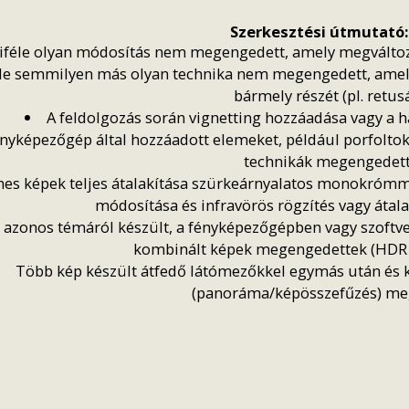
Szerkesztési útmutató:
éle olyan módosítás nem megengedett, amely megváltozta
de semmilyen más olyan technika nem megengedett, amely 
bármely részét (pl. retusá
A feldolgozás során vignetting hozzáadása vagy a
ényképezőgép által hozzáadott elemeket, például porfoltokat,
technikák megengedett
ínes képek teljes átalakítása szürkeárnyalatos monokrómm
módosítása és infravörös rögzítés vagy áta
 azonos témáról készült, a fényképezőgépben vagy szoftver
kombinált képek megengedettek (HDR és
Több kép készült átfedő látómezőkkel egymás után és 
(panoráma/képösszefűzés) me