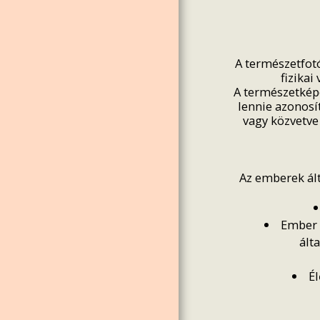
KÉPOLVASÓK FOTÓKLUB
PÁLYÁZATAI
VIRTUÁLIS GALÉRIA
A természetfotó
BELÉPÉSI SZÁNDÉK
fizikai
SZERVEZETEK
A természetképe
lennie azonosí
FIAP ÉS PSA DEFINÍCIÓK
vagy közvetve
BLOG
Az emberek ált
Ember á
ált
É