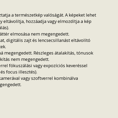
tja a természetkép valóságát. A képeket lehet
eltávolítja, hozzáadja vagy elmozdítja a kép
lás).
 háttér elmosása nem megengedett.
 digitális zajt és lencsecsillanást eltávolító
ek.
á megengedett. Részleges átalakítás, tónusok
lakítás nem megengedett.
rel fókuszálási vagy expozíciós keveréssel
 focus illesztés).
kamerával vagy szoftverrel kombinálva
gengedett.