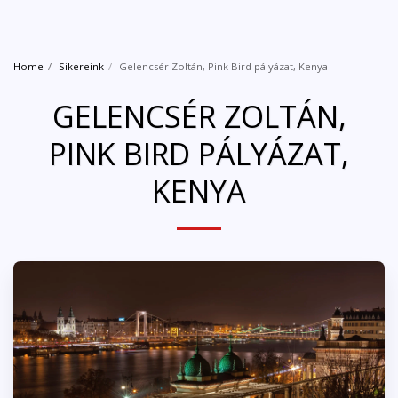
Home
Sikereink
Gelencsér Zoltán, Pink Bird pályázat, Kenya
GELENCSÉR ZOLTÁN,
PINK BIRD PÁLYÁZAT,
KENYA