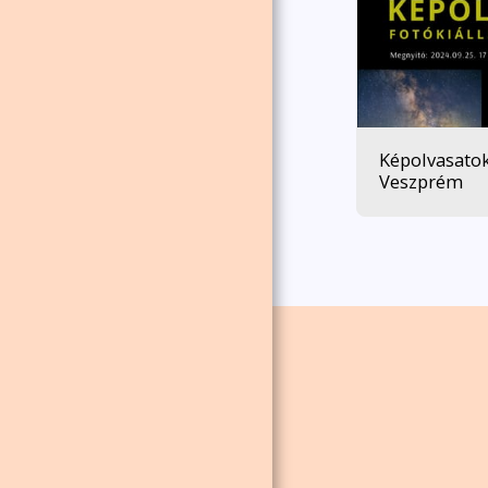
Képolvasatok 
Veszprém
Home
Rólunk
Mérföldk
Belépési Szándék
Szerve