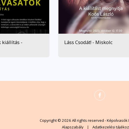
kiállítás -
Láss Csodát! - Miskolc
övek
Klubtagok
Sikereink
Tagok Oldala
Hírek
Képolva
zetek
FIAP És PSA Definíciók
Blog
Copyright © 2026 All rights reserved -
Képolvasók 
Alapszabály
|
Adatkezelési tájékoz