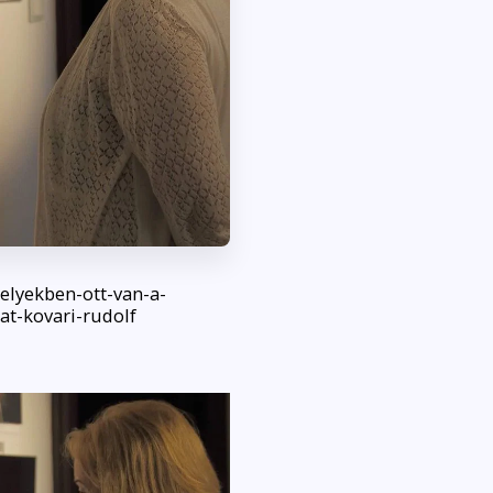
melyekben-ott-van-a-
at-kovari-rudolf