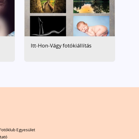
Itt-Hon-Vágy fotókiállítás
sók Fotóklub Pályázatai
Virtuális Galéria
Fotóklub Egyesület
tató