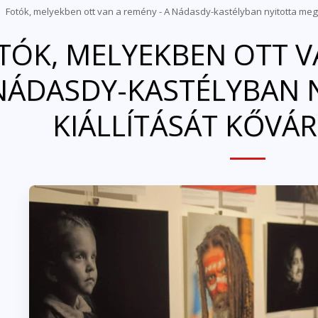
Fotók, melyekben ott van a remény - A Nádasdy-kastélyban nyitotta meg k
TÓK, MELYEKBEN OTT V
NÁDASDY-KASTÉLYBAN 
KIÁLLÍTÁSÁT KŐVÁ