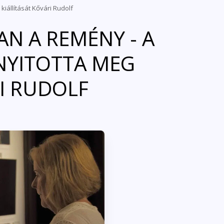
iállítását Kővári Rudolf
AN A REMÉNY - A
NYITOTTA MEG
RI RUDOLF