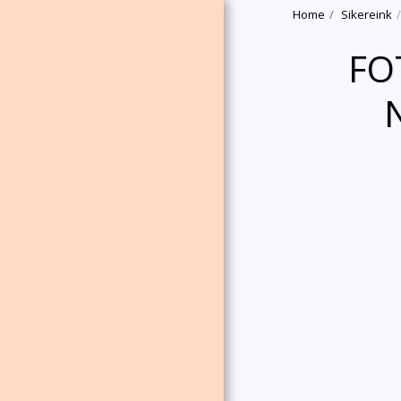
Home
Sikereink
FO
HOME
RÓLUNK
MÉRFÖLDKÖVEK
KLUBTAGOK
SIKEREINK
TAGOK OLDALA
HÍREK