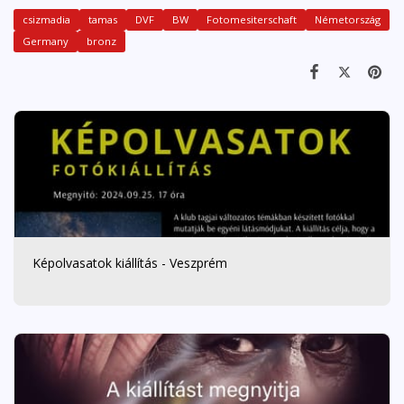
csizmadia
tamas
DVF
BW
Fotomesiterschaft
Németország
Germany
bronz
Képolvasatok kiállítás - Veszprém