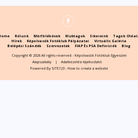
Home
Rólunk
Mérföldkövek
Klubtagok
Sikereink
Tagok Oldal
Hírek
Képolvasók Fotóklub Pályázatai
Virtuális Galéria
Belépési Szándék
Szervezetek
FIAP És PSA Definíciók
Blog
Copyright © 2026 All rights reserved -
Képolvasók Fotóklub Egyesület
Alapszabály
|
Adatkezelési tájékoztató
Powered By
SITE123
-
How to create a website