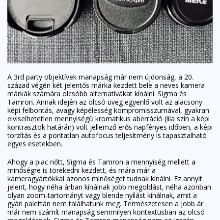
A 3rd party objektívek manapság már nem újdonság, a 20.
század végén két jelentős márka kezdett bele a neves kamera
márkák számára olcsóbb alternatívákat kínálni: Sigma és
Tamron. Annak idején az olcsó üveg egyenlő volt az alacsony
képi felbontás, avagy képélesség kompromisszumával, gyakran
elviselhetetlen mennyiségű kromatikus aberráció (lila szín a képi
kontrasztok határán) volt jellemző erős napfényes időben, a képi
torzítás és a pontatlan autofocus teljesítmény is tapasztalható
egyes esetekben.
Ahogy a piac nőtt, Sigma és Tamron a mennyiség mellett a
minőségre is törekedni kezdett, és mára már a
kameragyártókkal azonos minőséget tudnak kínálni. Ez annyit
jelent, hogy néha árban kínálnak jobb megoldást, néha azonban
olyan zoom-tartományt vagy blende nyílást kínálnak, amit a
gyári palettán nem találhatunk meg. Természetesen a jobb ár
már nem számít manapság semmilyen kontextusban az olcsó