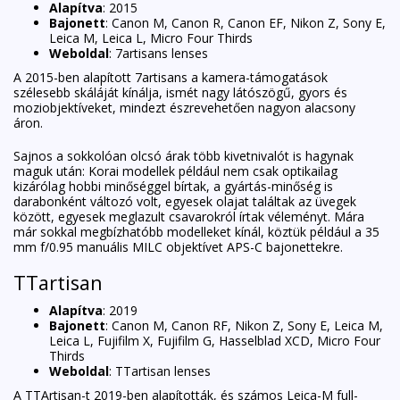
Alapítva
: 2015
Bajonett
: Canon M, Canon R, Canon EF, Nikon Z, Sony E,
Leica M, Leica L, Micro Four Thirds
Weboldal
:
7artisans lenses
A 2015-ben alapított 7artisans a kamera-támogatások
szélesebb skáláját kínálja, ismét nagy látószögű, gyors és
moziobjektíveket, mindezt észrevehetően nagyon alacsony
áron.
Sajnos a sokkolóan olcsó árak több kivetnivalót is hagynak
maguk után: Korai modellek például nem csak optikailag
kizárólag hobbi minőséggel bírtak, a gyártás-minőség is
darabonként változó volt, egyesek olajat találtak az üvegek
között, egyesek meglazult csavarokról írtak véleményt. Mára
már sokkal megbízhatóbb modelleket kínál, köztük például a 35
mm f/0.95 manuális MILC objektívet APS-C bajonettekre.
TTartisan
Alapítva
: 2019
Bajonett
: Canon M, Canon RF, Nikon Z, Sony E, Leica M,
Leica L, Fujifilm X, Fujifilm G, Hasselblad XCD, Micro Four
Thirds
Weboldal
:
TTartisan lenses
A TTArtisan-t 2019-ben alapították, és számos Leica-M full-