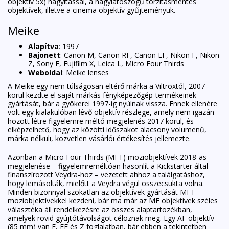
objektív 5x) nagyítással, a nagylátószögű torzításmentes
objektívek, illetve a cinema objektív gyűjteményük.
Meike
Alapítva
: 1997
Bajonett
: Canon M, Canon RF, Canon EF, Nikon F, Nikon
Z, Sony E, Fujifilm X, Leica L, Micro Four Thirds
Weboldal
:
Meike lenses
A Meike egy nem túlságosan eltérő márka a Viltroxtól, 2007
körül kezdte el saját márkás fényképezőgép-termékeinek
gyártását, bár a gyökerei 1997-ig nyúlnak vissza. Ennek ellenére
volt egy kialakulóban lévő objektív részlege, amely nem igazán
hozott létre figyelemre méltó megjelenés 2017 körül, és
elképzelhető, hogy az közötti időszakot alacsony volumenű,
márka nélküli, közvetlen vásárlói értékesítés jellemezte.
Azonban a Micro Four Thirds (MFT) moziobjektívek 2018-as
megjelenése – figyelemreméltóan hasonlít a Kickstarter által
finanszírozott Veydra-hoz – vezetett ahhoz a találgatáshoz,
hogy lemásolták, mielőtt a Veydra végül összecsukta volna.
Minden bizonnyal szokatlan az objektívek gyártását MFT
moziobjektívekkel kezdeni, bár ma már az MF objektívek széles
választéka áll rendelkezésre az összes alaptartozékban,
amelyek rövid gyújtótávolságot céloznak meg. Egy AF objektív
(85 mm) van E, EF és Z foglalatban, bár ebben a tekintetben