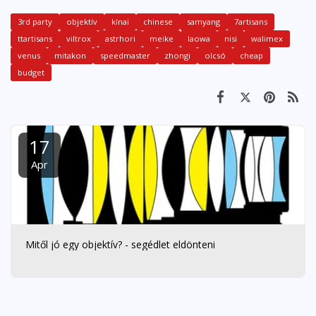
3rd party
objektív
kínai
chinese
samyang
7artisans
ttartisans
viltrox
astrhori
meike
laowa
nisi
walimex
venus
mitakon
speedmaster
zhongi
olcsó
cheap
budget
17
Apr
Mitől jó egy objektív? - segédlet eldönteni