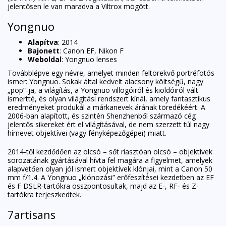
jelentősen le van maradva a Viltrox mögött.
Yongnuo
Alapítva
: 2014
Bajonett
: Canon EF, Nikon F
Weboldal
:
Yongnuo lenses
Továbblépve egy névre, amelyet minden feltörekvő portréfotós
ismer: Yongnuo. Sokak által kedvelt alacsony költségű, nagy
„pop”-ja, a világítás, a Yongnuo villogóiról és kioldóiról vált
ismertté, és olyan világítási rendszert kínál, amely fantasztikus
eredményeket produkál a márkanevek árának töredékéért. A
2006-ban alapított, és szintén Shenzhenből származó cég
jelentős sikereket ért el világításával, de nem szerzett túl nagy
hírnevet objektívei (vagy fényképezőgépei) miatt.
2014-től kezdődően az olcsó – sőt riasztóan olcsó – objektívek
sorozatának gyártásával hívta fel magára a figyelmet, amelyek
alapvetően olyan jól ismert objektívek klónjai, mint a Canon 50
mm f/1.4. A Yongnuo „klónozási” erőfeszítései kezdetben az EF
és F DSLR-tartókra összpontosultak, majd az E-, RF- és Z-
tartókra terjeszkedtek.
7artisans