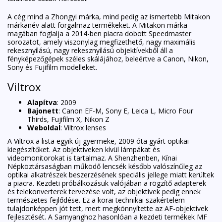
A cég mind a Zhongyi márka, mind pedig az ismertebb Mitakon
márkanév alatt forgalmaz termékeket. A Mitakon márka
magában foglalja a 2014-ben piacra dobott Speedmaster
sorozatot, amely viszonylag megfizethető, nagy maximális
rekesznyílású, nagy rekesznyílású objektívekből áll a
fényképezőgépek széles skálájához, beleértve a Canon, Nikon,
Sony és Fujifilm modelleket.
Viltrox
Alapítva
: 2009
Bajonett
: Canon EF-M, Sony E, Leica L, Micro Four
Thirds, Fujifilm X, Nikon Z
Weboldal
:
Viltrox lenses
A Viltrox a lista egyik új gyermeke, 2009 óta gyárt optikai
kiegészítőket. Az objektíveken kívül lámpákat és
videomonitorokat is tartalmaz. A Shenzhenben, Kínai
Népköztársaságban működő lencsék később valószínűleg az
optikai alkatrészek beszerzésének speciális jellege miatt kerültek
a piacra. Kezdeti próbálkozásuk valójában a rögzítő adapterek
és telekonverterek tervezése volt, az objektívek pedig ennek
természetes fejlődése. Ez a korai technikai szakértelem
tulajdonképpen jót tett, mert megkönnyítette az AF-objektívek
fejlesztését. A Samyanghoz hasonlóan a kezdeti termékek MF