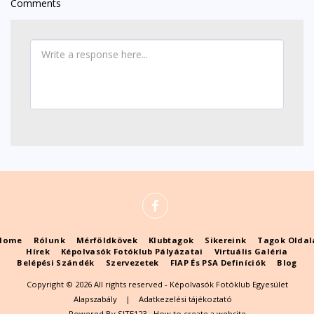
Comments
Home
Rólunk
Mérföldkövek
Klubtagok
Sikereink
Tagok Oldal
Hírek
Képolvasók Fotóklub Pályázatai
Virtuális Galéria
Belépési Szándék
Szervezetek
FIAP És PSA Definíciók
Blog
Copyright © 2026 All rights reserved -
Képolvasók Fotóklub Egyesület
Alapszabály
|
Adatkezelési tájékoztató
Powered By
SITE123
-
How to create a website