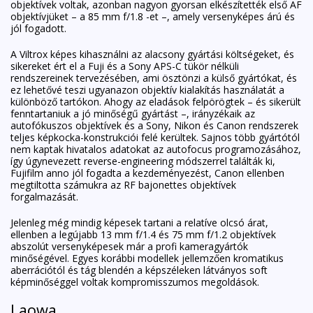
objektívek voltak, azonban nagyon gyorsan elkészítették első AF
objektívjüket – a 85 mm f/1.8 -et –, amely versenyképes árú és
jól fogadott.
A Viltrox képes kihasználni az alacsony gyártási költségeket, és
sikereket ért el a Fuji és a Sony APS-C tükör nélküli
rendszereinek tervezésében, ami ösztönzi a külső gyártókat, és
ez lehetővé teszi ugyanazon objektív kialakítás használatát a
különböző tartókon. Ahogy az eladások felpörögtek – és sikerült
fenntartaniuk a jó minőségű gyártást –, irányzékaik az
autofókuszos objektívek és a Sony, Nikon és Canon rendszerek
teljes képkocka-konstrukciói felé kerültek. Sajnos több gyártótól
nem kaptak hivatalos adatokat az autofocus programozásához,
így úgynevezett reverse-engineering módszerrel találták ki,
Fujifilm anno jól fogadta a kezdeményezést, Canon ellenben
megtiltotta számukra az RF bajonettes objektívek
forgalmazását.
Jelenleg még mindig képesek tartani a relatíve olcsó árat,
ellenben a legújabb 13 mm f/1.4 és 75 mm f/1.2 objektívek
abszolút versenyképesek már a profi kameragyártók
minőségével. Egyes korábbi modellek jellemzően kromatikus
aberrációtól és tág blendén a képszéleken látványos soft
képminőséggel voltak kompromisszumos megoldások.
Laowa