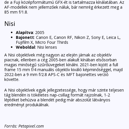
de a Fuji középformátumú GFX-ét is tartalmazza kínálatában. Az
AF-modellek nem jellemzőek náluk, bár nemrég érkezett meg a
85 mm f/1.8.
Nisi
Alapítva
: 2005
Bajonett
: Canon E, Canon RF, Nikon Z, Sony E, Leica L,
Fujifilm X, Micro Four Thirds
Weboldal
:
Nisi lenses
A Nisi objektívek még nagyon az elején járnak az objektív
piacnak, ellenben a cég 2005-ben alakult kínában elsősorban
magas minőségű szűrőüvegeket kínálni. 2021-ben kijött a full
frame 15 mm f/4 manuális objektív kiváló képminőséggel, majd
2022-ben a 9 mm f/2.8 APS-C és MFT bajonettes verzió
követte.
A Nisi objektívek egyik jellegzetessége, hogy már szinte teljesen
tág blendén is tökéletes nap-csillag formát rajzolnak, 1-2
léptéket behúzva a blendét pedig már abszolút látványos
eredményt produkálnak.
Forrás: Petapixel.com