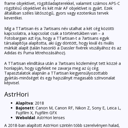
frame objektívet, rögzítőadapterekkel, valamint számos APS-C
rögzítésű objektívet és két már AF objektívet is gyárt. Ezek
általában széles látószögű, gyors vagy ezoterikus tervek
keverékei.
Míg a TTartisan és a 7artisans név utalhat a két cég közötti
kapcsolatra, a kapcsolat csak a történetükben van – a
Fotobargain azt írja, hogy a TTartisan-t a 7artisans egyik
társalapítója alapította, aki úgy döntött, hogy kivál és rivális
márkát alapít (talán hasonló a Dassler fivérek viszályához és az
Adidas és Puma létrehozásához).
A TTartisan elindítása után a 7artisans közleményt tett közzé a
honlapján, hogy ügyfeleit ne zavarja meg az új cég.
Tapasztalatok alapnán a TTartisan kiegyensúlyozottabb
gyártás-minőséget és egy hajszálnyit magasabb színvonalat
képvisel.
AstrHori
Alapítva
: 2018
Bajonett
: Canon M, Canon RF, Nikon Z, Sony E, Leica L,
Fujifilm X, Fujifilm GFX
Weboldal
:
AstrHori lenses
A 2018-ban alapított AstrHori szintén több szerelvényen halad,