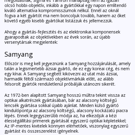
megoldásnak, Sigma és Tamron manapság nem az igazán
olcsó hobbi-objektív, inkább a gyártókkal egy napon említendő
kiváló alternatíva kompromisszumok nélkül. Ennél az oknál
fogva a két gyártót ma nem boncoljuk tovább, hanem az őket
követő egyéb kisebb gyártókat listázzuk és jellemezzük.
Ahogy a gyártás-fejlesztés és az elektronikai komponensek
gyarapodtak az objektívekben az évek során, az újabb
versenytársak megjelentek:
Samyang
Először is meg kell jegyeznünk a
Samyang
hozzájárulását, amely
talán a legismertebb ázsiai gyártó, de ez egy koreai cég, és nem
egy kínai. A Samyang segített kikövezni az utat más ázsiai,
harmadik féltől származó objektívmárkák előtt, az alább
felsorolt gyártók rendületlenül próbálják utánozni sikerét.
Az 1972-ben alapított Samyang hosszú múltra tekint vissza az
optikai alkatrészek gyártásában, bár az alacsony költségű
lencsék gyártása sokkal újabb ajánlat. Minden külső gyártó
kiindulópontja az alacsony költségű, alacsony kockázatú piacra
lépés. Ennek legegyszerűbb módja az, ha elkezdjük a kézi
élességállítási primerek gyártását egyszerű optikai képletekkel;
Az IP-mentes kivitelek könnyen elérhetőek, viszonylag egyszerű
gyártást és összeszerelést igényelnek.