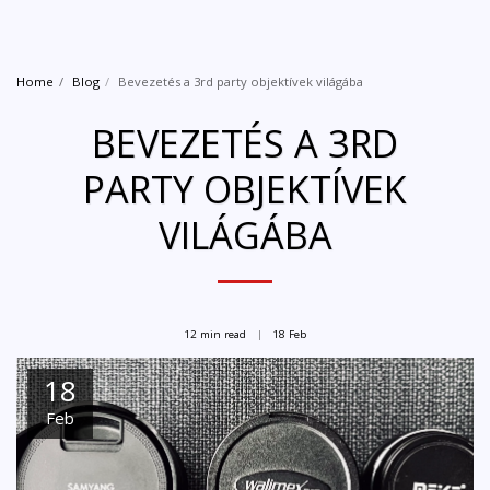
Home
Blog
Bevezetés a 3rd party objektívek világába
BEVEZETÉS A 3RD
PARTY OBJEKTÍVEK
VILÁGÁBA
12 min read
18
Feb
18
Feb