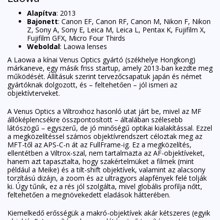
Alapítva
: 2013
Bajonett
: Canon EF, Canon RF, Canon M, Nikon F, Nikon
Z, Sony A, Sony E, Leica M, Leica L, Pentax K, Fujifilm X,
Fujifilm GFX, Micro Four Thirds
Weboldal
:
Laowa lenses
A Laowa a kínai Venus Optics gyártó (székhelye Hongkong)
márkaneve, egy másik friss startup, amely 2013-ban kezdte meg
működését. Állításuk szerint tervezőcsapatuk japán és német
gyártóknak dolgozott, és – feltehetően – jól ismeri az
objektívterveket.
A Venus Optics a Viltroxhoz hasonló utat járt be, mivel az MF
állóképlencsékre összpontosított – általában szélesebb
látószögű – egyszerű, de jó minőségű optikai kialakítással. Ezzel
a megközelítéssel számos objektívrendszert céloztak meg az
MFT-től az APS-C-n át az FullFrame-ig. Ez a megközelítés,
ellentétben a Viltrox-szal, nem tartalmazta az AF-objektíveket,
hanem azt tapasztalta, hogy szakértelmüket a filmek (mint
például a Meike) és a tilt-shift objektívek, valamint az alacsony
torzítású dizájn, a zoom és az ultragyors alapfények felé tolják
ki. Úgy tűnik, ez a rés jól szolgálta, mivel globális profilja nőtt,
feltehetően a megnövekedett eladások hátterében.
Kiemelkedő erősségük a makró-objektívek akár kétszeres (egyik