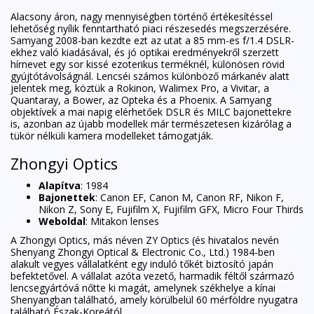
Alacsony áron, nagy mennyiségben történő értékesítéssel
lehetőség nyílik fenntartható piaci részesedés megszerzésére.
Samyang 2008-ban kezdte ezt az utat a 85 mm-es f/1.4 DSLR-
ekhez való kiadásával, és jó optikai eredményekről szerzett
hírnevet egy sor kissé ezoterikus terméknél, különösen rövid
gyújtótávolságnál. Lencséi számos különböző márkanév alatt
jelentek meg, köztük a Rokinon, Walimex Pro, a Vivitar, a
Quantaray, a Bower, az Opteka és a Phoenix. A Samyang
objektívek a mai napig elérhetőek DSLR és MILC bajonettekre
is, azonban az újabb modellek már természetesen kizárólag a
tükör nélküli kamera modelleket támogatják.
Zhongyi Optics
Alapítva
: 1984
Bajonettek
: Canon EF, Canon M, Canon RF, Nikon F,
Nikon Z, Sony E, Fujifilm X, Fujifilm GFX, Micro Four Thirds
Weboldal
:
Mitakon lenses
A Zhongyi Optics, más néven ZY Optics (és hivatalos nevén
Shenyang Zhongyi Optical & Electronic Co., Ltd.) 1984-ben
alakult vegyes vállalatként egy induló tőkét biztosító japán
befektetővel. A vállalat azóta vezető, harmadik féltől származó
lencsegyártóvá nőtte ki magát, amelynek székhelye a kínai
Shenyangban található, amely körülbelül 60 mérföldre nyugatra
található Észak-Koreától.