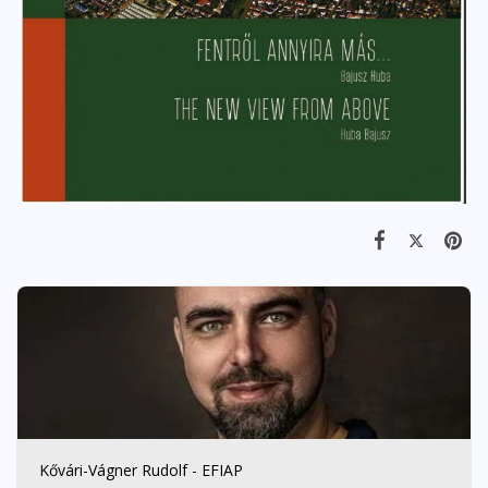
Kővári-Vágner Rudolf - EFIAP