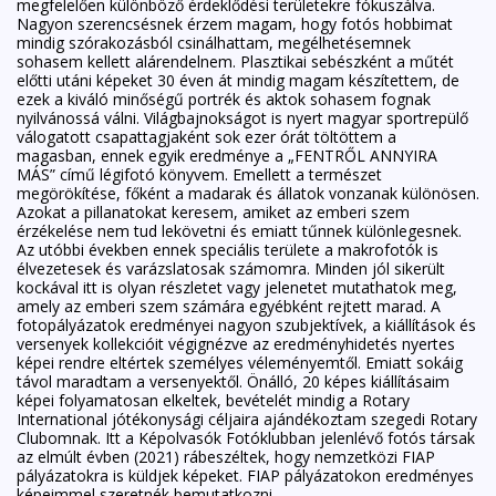
megfelelően különböző érdeklődési területekre fókuszálva.
Nagyon szerencsésnek érzem magam, hogy fotós hobbimat
mindig szórakozásból csinálhattam, megélhetésemnek
sohasem kellett alárendelnem. Plasztikai sebészként a műtét
előtti utáni képeket 30 éven át mindig magam készítettem, de
ezek a kiváló minőségű portrék és aktok sohasem fognak
nyilvánossá válni. Világbajnokságot is nyert magyar sportrepülő
válogatott csapattagjaként sok ezer órát töltöttem a
magasban, ennek egyik eredménye a „FENTRŐL ANNYIRA
MÁS” című légifotó könyvem. Emellett a természet
megörökítése, főként a madarak és állatok vonzanak különösen.
Azokat a pillanatokat keresem, amiket az emberi szem
érzékelése nem tud lekövetni és emiatt tűnnek különlegesnek.
Az utóbbi években ennek speciális területe a makrofotók is
élvezetesek és varázslatosak számomra. Minden jól sikerült
kockával itt is olyan részletet vagy jelenetet mutathatok meg,
amely az emberi szem számára egyébként rejtett marad. A
fotopályázatok eredményei nagyon szubjektívek, a kiállítások és
versenyek kollekcióit végignézve az eredményhidetés nyertes
képei rendre eltértek személyes véleményemtől. Emiatt sokáig
távol maradtam a versenyektől. Önálló, 20 képes kiállításaim
képei folyamatosan elkeltek, bevételét mindig a Rotary
International jótékonysági céljaira ajándékoztam szegedi Rotary
Clubomnak. Itt a Képolvasók Fotóklubban jelenlévő fotós társak
az elmúlt évben (2021) rábeszéltek, hogy nemzetközi FIAP
pályázatokra is küldjek képeket. FIAP pályázatokon eredményes
képeimmel szeretnék bemutatkozni.