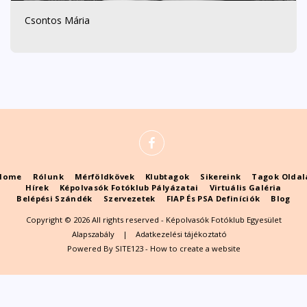
Csontos Mária
Home
Rólunk
Mérföldkövek
Klubtagok
Sikereink
Tagok Oldal
Hírek
Képolvasók Fotóklub Pályázatai
Virtuális Galéria
Belépési Szándék
Szervezetek
FIAP És PSA Definíciók
Blog
Copyright © 2026 All rights reserved -
Képolvasók Fotóklub Egyesület
Alapszabály
|
Adatkezelési tájékoztató
Powered By
SITE123
-
How to create a website